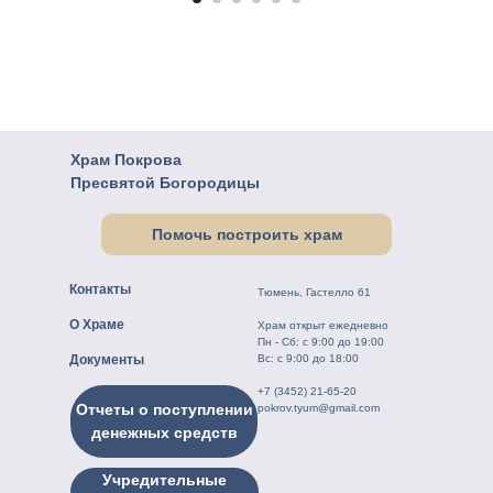
Новости
Богослужения
Мы в ВКонтакте!
Контакты
Мозаичная мастерская
Храм Покрова
Пресвятой Богородицы
Помочь построить храм
Контакты
Тюмень, Гастелло 61
О Храме
Храм открыт ежедневно
Пн - Сб: с 9:00 до 19:00
Документы
Вс: с 9:00 до 18:00
+7 (3452) 21-65-20
Отчеты о поступлении
pokrov.tyum@gmail.com
денежных средств
Учредительные