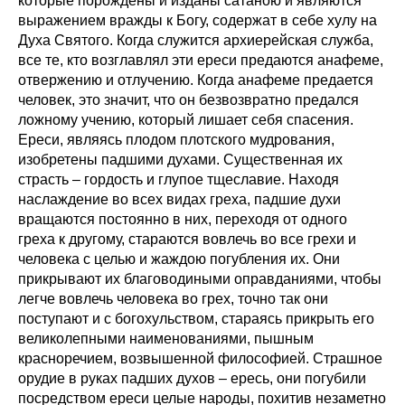
которые порождены и изданы сатаною и являются
выражением вражды к Богу, содержат в себе хулу на
Духа Святого. Когда служится архиерейская служба,
все те, кто возглавлял эти ереси предаются анафеме,
отвержению и отлучению. Когда анафеме предается
человек, это значит, что он безвозвратно предался
ложному учению, который лишает себя спасения.
Ереси, являясь плодом плотского мудрования,
изобретены падшими духами. Существенная их
страсть – гордость и глупое тщеславие. Находя
наслаждение во всех видах греха, падшие духи
вращаются постоянно в них, переходя от одного
греха к другому, стараются вовлечь во все грехи и
человека с целью и жаждою погубления их. Они
прикрывают их благоводиными оправданиями, чтобы
легче вовлечь человека во грех, точно так они
поступают и с богохульством, стараясь прикрыть его
великолепными наименованиями, пышным
красноречием, возвышенной философией. Страшное
орудие в руках падших духов – ересь, они погубили
посредством ереси целые народы, похитив незаметно