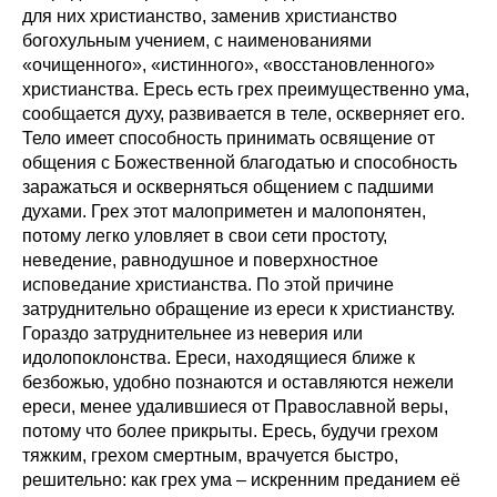
для них христианство, заменив христианство
богохульным учением, с наименованиями
«очищенного», «истинного», «восстановленного»
христианства. Ересь есть грех преимущественно ума,
сообщается духу, развивается в теле, оскверняет его.
Тело имеет способность принимать освящение от
общения с Божественной благодатью и способность
заражаться и оскверняться общением с падшими
духами. Грех этот малоприметен и малопонятен,
потому легко уловляет в свои сети простоту,
неведение, равнодушное и поверхностное
исповедание христианства. По этой причине
затруднительно обращение из ереси к христианству.
Гораздо затруднительнее из неверия или
идолопоклонства. Ереси, находящиеся ближе к
безбожью, удобно познаются и оставляются нежели
ереси, менее удалившиеся от Православной веры,
потому что более прикрыты. Ересь, будучи грехом
тяжким, грехом смертным, врачуется быстро,
решительно: как грех ума – искренним преданием её