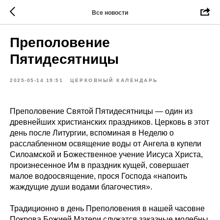
Все новости
Преполовение
Пятидесятницы
2025-05-14 19:51
ЦЕРКОВНЫЙ КАЛЕНДАРЬ
Преполовение Святой Пятидесятницы — один из
древнейших христианских праздников. Церковь в этот
день после Литургии, вспоминая в Неделю о
расслабленном освящение воды от Ангела в купели
Силоамской и Божественное учение Иисуса Христа,
произнесенное Им в праздник кущей, совершает
малое водоосвящение, прося Господа «напоить
жаждущие души водами благочестия».
Традиционно в день Преполовения в нашей часовне
Покрова Божией Матери служатся заказные молебны