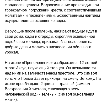
с водоосвящением. Водоосвящение происходит при
троекратном погружении креста, с соответствующими
молитвами и песнопениями, Божественным наитием
осуществляется освящение воды.
Верующие после молебна, набирают водицу, идут в
свои дома, сады и огороды, окропляя освященной
водой свои жилища, призывая благословение на
добрые дела и молясь о ниспослании обильного
урожая.
На иконе «Преполовение» изображается 12-летний
отрок Иисус, поучающий старцев. Он возвышается
над ними на величественном престоле. Это символ
того, что Новый Завет приходит на смену Ветхому. На
иконе преобладают 2 цвета — красный (символ
Воскресения Христова, спасающего весь
человеческий род) и зелёный (символ обновления
жизни).