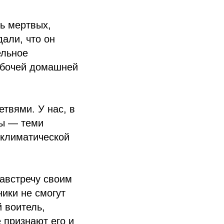
ь мертвых,
дали, что он
ельное
абочей домашней
твями. У нас, в
бы — теми
 климатической
навстречу своим
ики не смогут
 воитель,
 признают его и