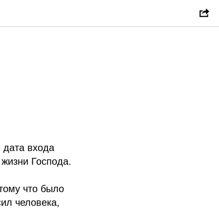
я дата входа
 жизни Господа.
отому что было
сил человека,