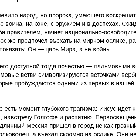
евило народ, но пророка, умеющего воскрешат
е воина, на коне, с оружием и в доспехах. Ожи
бя правителем, начнет национально-освободит
тос же предпочел въехать на мирном ослике, р
 показать: Он — царь Мира, а не войны.
его доступной тогда почестью — пальмовыми ве
льмовые ветви символизируются веточками вер
торые пробуждаются одними из первых в нашей
е есть момент глубокого трагизма: Иисус идет 
 навстречу Голгофе и распятию. Первосвященн
одлинный Мессия пришел в город не как грозный
лководец, а въехал скромно на ослике. Они не