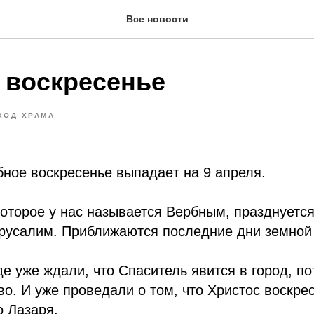
Все новости
 воскресенье
ХОД ХРАМА
бнoe вocкpeceньe выпaдaeт нa 9 апреля.
которое у нас называется Вербным, празднуетс
ерусалим. Приближаются последние дни земной
де уже ждали, что Спаситель явится в город, п
во. И уже проведали о том, что Христос воскре
 Лазаря.