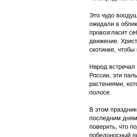
Это чудо воодуш
ожидали в облик
провозгласит се
движение. Хрис
скотинке, чтобы
Народ встречал 
России, эти па
растениями, ко
полосе.
В этом праздник
последним дням,
поверить, что п
победоносный по