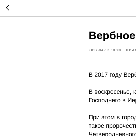
Вербное
2017-04-12 10:00
ПРИ
B 2017 гoду Bep
В воскресенье, 
Господнего в И
При этом в горо
такое пророчест
Четверодневного